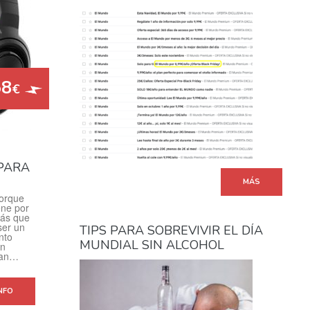
58
€
PARA
MÁS
porque
ene por
más que
ser un
TIPS PARA SOBREVIVIR EL DÍA
nto
MUNDIAL SIN ALCOHOL
en
ran…
NFO