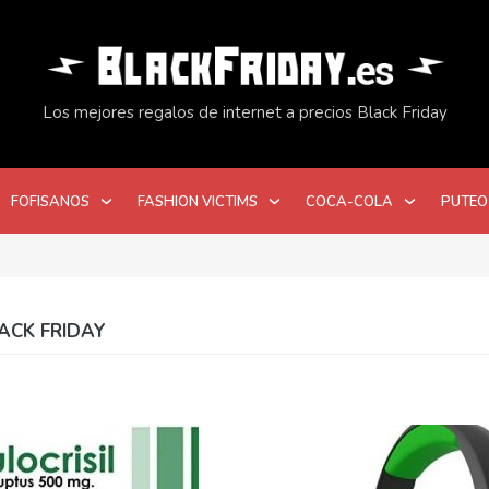
Los mejores regalos de internet a precios Black Friday
FOFISANOS
FASHION VICTIMS
COCA-COLA
PUTEO
ACK FRIDAY