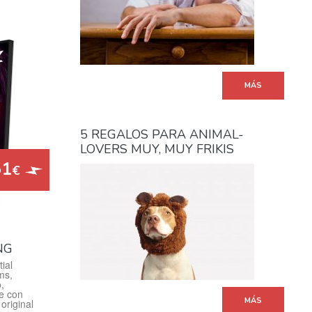
MÁS
5 REGALOS PARA ANIMAL-
LOVERS MUY, MUY FRIKIS
51
€
NG
ial
ms,
,
le con
MÁS
original