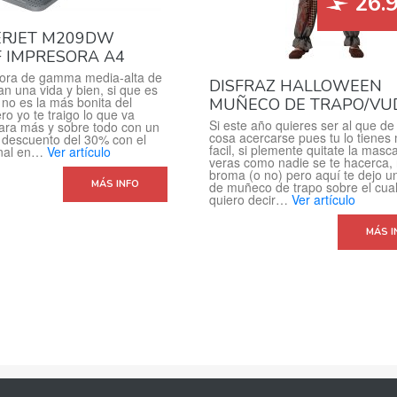
26.
ERJET M209DW
 IMPRESORA A4
ora de gamma media-alta de
DISFRAZ HALLOWEEN
an una vida y bien, si que es
no es la más bonita del
MUÑECO DE TRAPO/VU
o yo te traigo lo que va
Si este año quieres ser al que d
ara más y sobre todo con un
cosa acercarse pues tu lo tienes
 descuento del 30% con el
facil, si plemente quitate la masc
inal en…
Ver artículo
veras como nadie se te hacerca,
broma (o no) pero aquí te dejo un
MÁS INFO
de muñeco de trapo sobre el cua
quiero decir…
Ver artículo
MÁS I