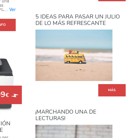
r una
as
 50%…
Ver
5 IDEAS PARA PASAR UN JULIO
DE LO MÁS REFRESCANTE
NFO
MÁS
99
€
¡MARCHANDO UNA DE
LECTURAS!
CIÓN
0E
 ser