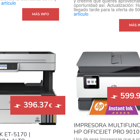
y créeme que quieres aprovecha
 artículo
oportunidad así. Actualización: H
llegado tarde para la oferta de
artículo
MÁS INFO
MÁS I
599.
396.37
€
IMPRESORA MULTIFUN
HP OFFICEJET PRO 901
 ET-5170 |
Una de esas impresoras que a no