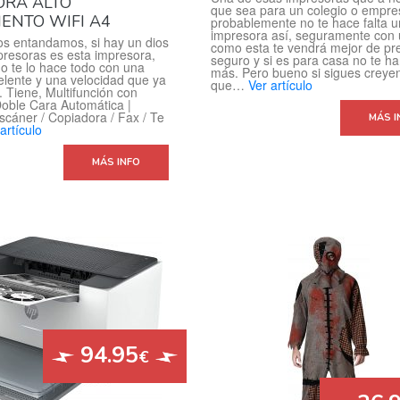
ORA ALTO
que sea para un colegio o empre
ENTO WIFI A4
probablemente no te hace falta 
impresora así, seguramente con
os entandamos, si hay un dios
como esta te vendrá mejor de pr
presoras es esta impresora,
seguro y si es para casa no te har
do te lo hace todo con una
más. Pero bueno si sigues creye
elente y una velocidad que ya
que…
Ver artículo
. Tiene, Multifunción con
oble Cara Automática |
scáner / Copiadora / Fax / Te
MÁS I
artículo
MÁS INFO
94.95
€