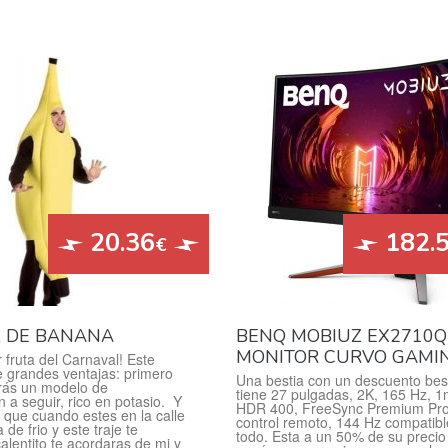
20.36
182.
€
Z DE BANANA
BENQ MOBIUZ EX2710Q
MONITOR CURVO GAMI
r fruta del Carnaval! Este
ne grandes ventajas: primero
Una bestia con un descuento best
rás un modelo de
tiene 27 pulgadas, 2K, 165 Hz, 1
n a seguir, rico en potasio. Y
HDR 400, FreeSync Premium Pro
que cuando estes en la calle
control remoto, 144 Hz compatib
 de frio y este traje te
todo. Esta a un 50% de su precio 
lentito te acordaras de mi y