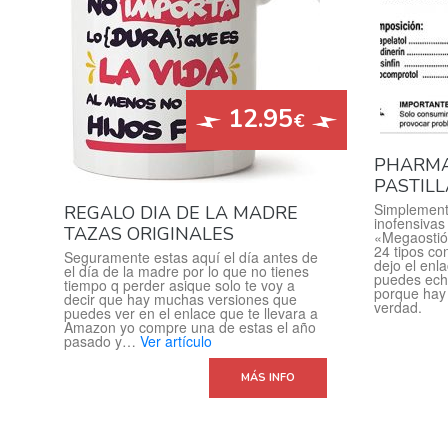
12.95
€
PHARM
PASTILL
Simplement
REGALO DIA DE LA MADRE
inofensivas
TAZAS ORIGINALES
«Megaostió
24 tipos co
Seguramente estas aquí el día antes de
dejo el enl
el día de la madre por lo que no tienes
puedes echa
tiempo q perder asique solo te voy a
porque hay 
decir que hay muchas versiones que
verdad.
puedes ver en el enlace que te llevara a
Amazon yo compre una de estas el año
pasado y…
Ver artículo
MÁS INFO