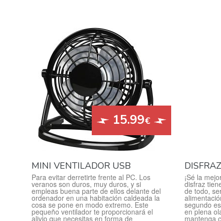
15.99
€
MINI VENTILADOR USB
DISFRA
Para evitar derretirte frente al PC. Los
¡Sé la mejo
veranos son duros, muy duros, y si
disfraz tie
empleas buena parte de ellos delante del
de todo, se
ordenador en una habitación caldeada la
alimentació
cosa se pone en modo extremo. Este
segundo es 
pequeño ventilador te proporcionará el
en plena ola
alivio que necesitas en forma de
mantenga ca