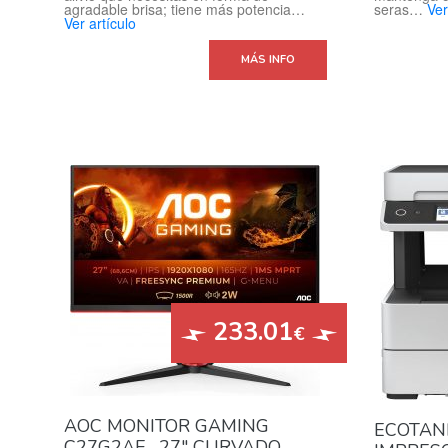
agradable brisa; tiene más potencia…
seras…
Ver
Ver artículo
MÁS INFO
233.01
€
AOC MONITOR GAMING
ECOTANK
C27G2AE- 27″ CURVADO