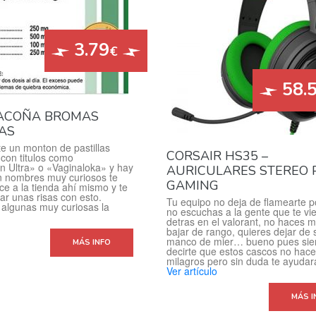
3.79
€
58.
ACOÑA BROMAS
AS
e un monton de pastillas
CORSAIR HS35 –
 con titulos como
n Ultra» o «Vaginaloka» y hay
AURICULARES STEREO 
n nombres muy curiosos te
GAMING
ace a la tienda ahí mismo y te
r unas risas con esto.
Tu equipo no deja de flamearte 
algunas muy curiosas la
no escuchas a la gente que te vi
detras en el valorant, no haces 
bajar de rango, quieres dejar de 
manco de mier… bueno pues sie
MÁS INFO
decirte que estos cascos no hac
milagros pero sin duda te ayuda
Ver artículo
MÁS I