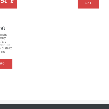
95
€
MÁS
DÚ
e más
 muy
ara y
 nah es
 disfraz
l no
NFO