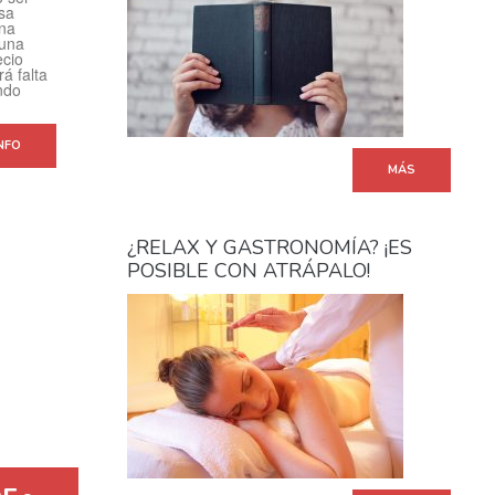
sa
una
 una
ecio
á falta
ndo
NFO
MÁS
¿RELAX Y GASTRONOMÍA? ¡ES
POSIBLE CON ATRÁPALO!