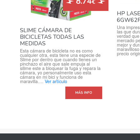
8.74
€
HP LAS
6GW62F
Una impres
SLIME CÁMARA DE
las que dur
verdad que 
BICICLETAS TODAS LAS
mercado per
MEDIDAS
mejor y dur
maravilloso
Esta cámara de bicicleta no es como
precio orig
cualquier otra, esta tiene una especie de
Slime por dentro que cuando tienes un
pinchazo el aire que sale empuja al
silime este a bloquear la fuga y repara la
cámara, yo personalmente uso esta
cámara en mi bici y funciona de
maravilla….
Ver artículo
MÁS INFO