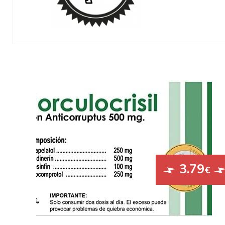
3.79
€