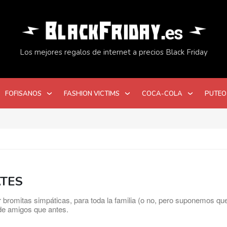
Los mejores regalos de internet a precios Black Friday
FOFISANOS
FASHION VICTIMS
COCA-COLA
PUTEO
ATES
 bromitas simpáticas, para toda la familia (o no, pero suponemos que 
 de amigos que antes.