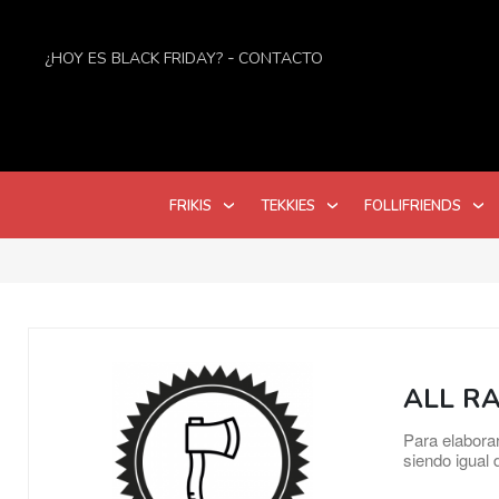
¿HOY ES BLACK FRIDAY?
CONTACTO
FRIKIS
TEKKIES
FOLLIFRIENDS
ALL R
Para elaborar
siendo igual