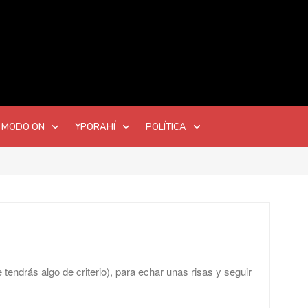
 MODO ON
YPORAHÍ
POLÍTICA
tendrás algo de criterio), para echar unas risas y seguir