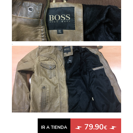
,
79.90
€
IR A TIENDA