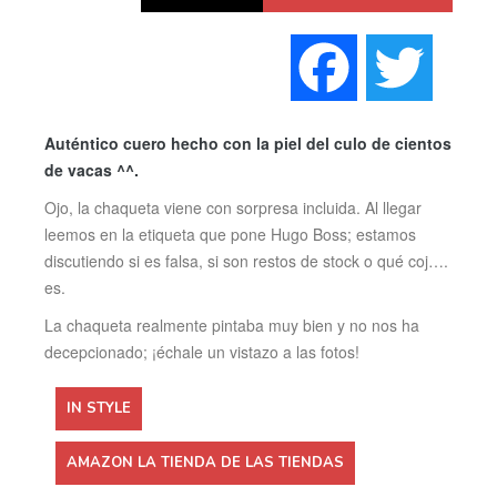
Faceboo
Twi
Auténtico cuero hecho con la piel del culo de cientos
de vacas ^^.
Ojo, la chaqueta viene con sorpresa incluida. Al llegar
leemos en la etiqueta que pone Hugo Boss; estamos
discutiendo si es falsa, si son restos de stock o qué coj….
es.
La chaqueta realmente pintaba muy bien y no nos ha
decepcionado; ¡échale un vistazo a las fotos!
IN STYLE
AMAZON LA TIENDA DE LAS TIENDAS