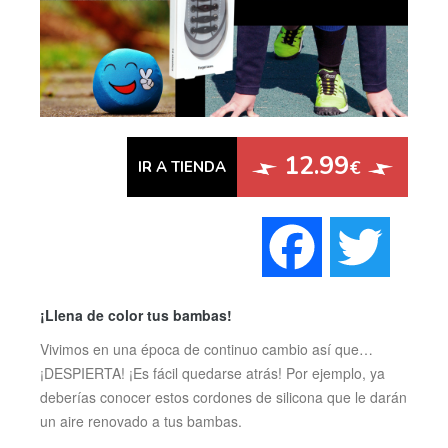
12.99
€
IR A TIENDA
Faceboo
Twi
¡Llena de color tus bambas!
Vivimos en una época de continuo cambio así que…
¡DESPIERTA! ¡Es fácil quedarse atrás! Por ejemplo, ya
deberías conocer estos cordones de silicona que le darán
un aire renovado a tus bambas.