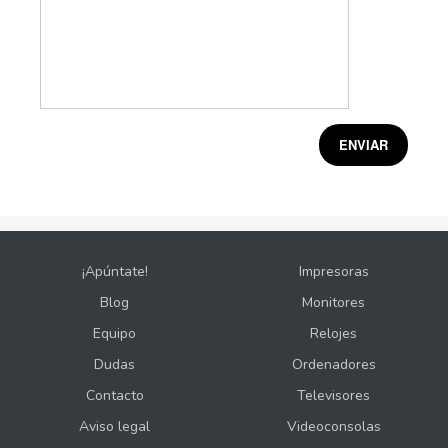
¡Apúntate!
Impresoras
Blog
Monitores
Equipo
Relojes
Dudas
Ordenadores
Contacto
Televisores
Aviso legal
Videoconsolas