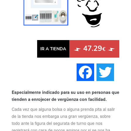
47.29
€
IR A TIENDA
Faceboo
Twi
Especialmente indicado para su uso en personas que
tienden a enrojecer de vergüenza con facilidad.
Cada vez que alguna bolsa o alguna prenda pita al salir
de la tienda nos embarga una gran vergüenza, sobre
todo ante la figura del segurata de turno que nos
registrará con cara de pocos amigos por si se nos ha