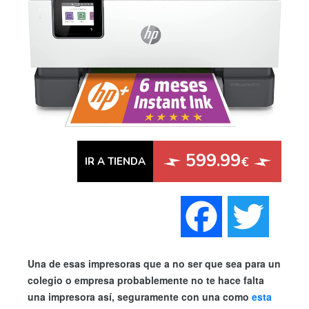
599.99
€
IR A TIENDA
Faceboo
Twi
Una de esas impresoras que a no ser que sea para un
colegio o empresa probablemente no te hace falta
una impresora así, seguramente con una como
esta