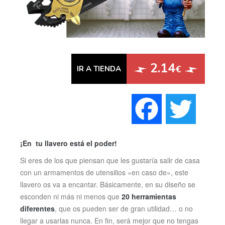
2.14
€
IR A TIENDA
Faceboo
Twi
¡En tu llavero está el poder!
Si eres de los que piensan que les gustaría salir de casa
con un armamentos de utensilios «en caso de», este
llavero os va a encantar. Básicamente, en su diseño se
esconden ni más ni menos que
20 herramientas
diferentes
, que os pueden ser de gran utilidad… o no
llegar a usarlas nunca. En fin, será mejor que no tengas