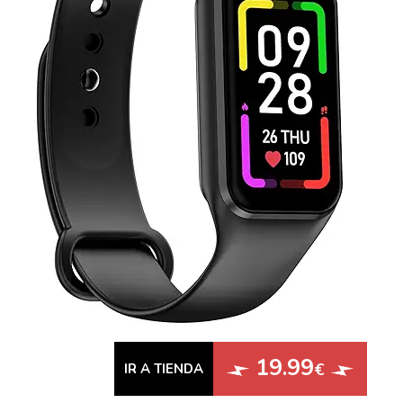
19.99
€
IR A TIENDA