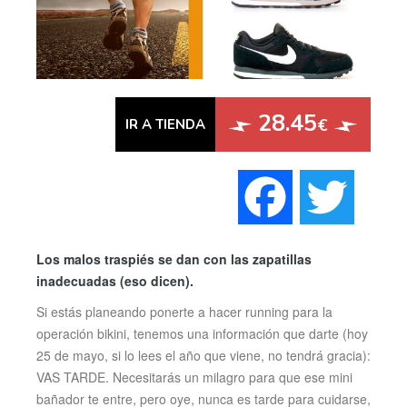
28.45
€
IR A TIENDA
Faceboo
Twi
Los malos traspiés se dan con las zapatillas
inadecuadas (eso dicen).
Si estás planeando ponerte a hacer running para la
operación bikini, tenemos una información que darte (hoy
25 de mayo, si lo lees el año que viene, no tendrá gracia):
VAS TARDE. Necesitarás un milagro para que ese mini
bañador te entre, pero oye, nunca es tarde para cuidarse,