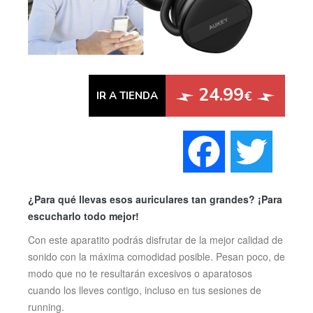
24.99
€
IR A TIENDA
Faceboo
Twi
¿Para qué llevas esos auriculares tan grandes? ¡Para
escucharlo todo mejor!
Con este aparatito podrás disfrutar de la mejor calidad de
sonido con la máxima comodidad posible. Pesan poco, de
modo que no te resultarán excesivos o aparatosos
cuando los lleves contigo, incluso en tus sesiones de
running.