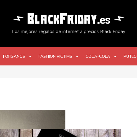
Los mejores regalos de internet a precios Black Friday
FOFISANOS
FASHION VICTIMS
COCA-COLA
PUTEO