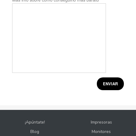
¡Apúntate!
Impresoras
Blog
Monitores